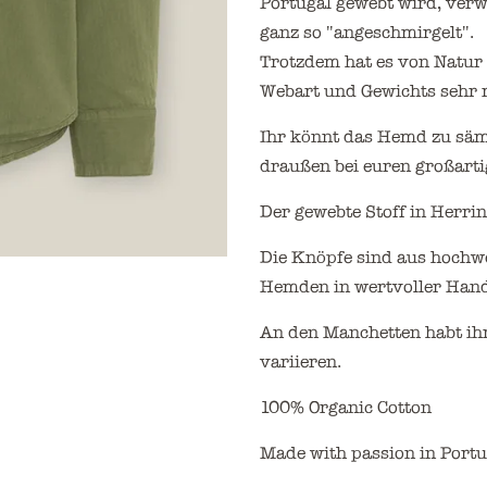
Portugal gewebt wird, verw
ganz so "angeschmirgelt"
.
Trotzdem hat es von Natur 
Webart und Gewichts sehr ro
Ihr könnt das Hemd zu sämt
draußen bei euren großart
Der gewebte Stoff in Herri
Die Knöpfe sind aus hochwe
Hemden in wertvoller Handa
An den Manchetten habt ihr
variieren.
100% Organic Cotton
Made with passion in Port