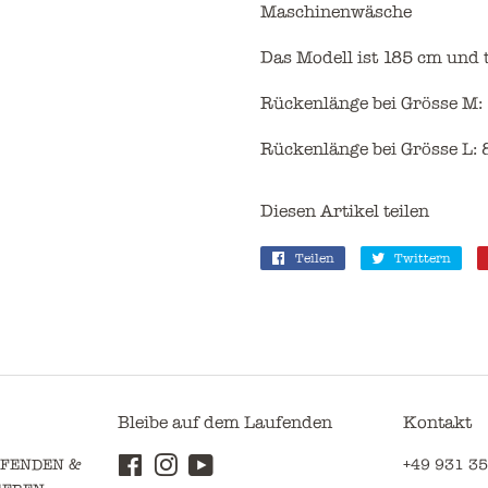
Maschinenwäsche
Das Modell ist 185 cm und t
Rückenlänge bei Grösse M:
Rückenlänge bei Grösse L:
Diesen Artikel teilen
Teilen
Auf
Twittern
Auf
Facebook
Twi
teilen
twi
Bleibe auf dem Laufenden
Kontakt
UFENDEN &
Facebook
Instagram
YouTube
+49 931 35