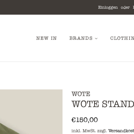
Einloggen
oder
NEW IN
BRANDS
CLOTHI
WOTE
WOTE STAND
Normaler
Sonderpreis
€150,00
Preis
inkl. MwSt. zzgl.
Versandkos