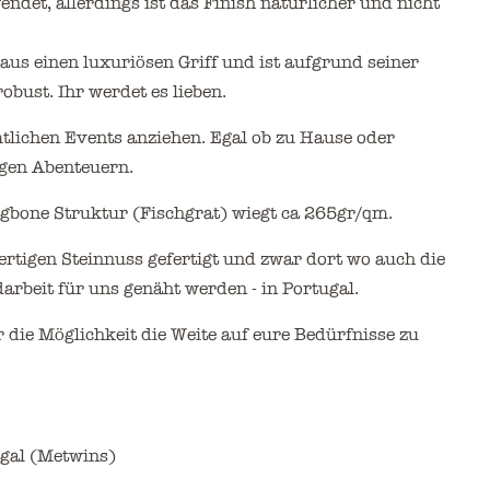
endet, allerdings ist
das Finish natürlicher und nicht
aus einen luxuriösen Griff und ist aufgrund seiner
bust. Ihr werdet es lieben.
lichen Events anziehen. Egal ob zu Hause oder
igen Abenteuern.
ngbone Struktur (Fischgrat) wiegt ca 265gr/qm.
rtigen Steinnuss gefertigt und zwar dort wo auch die
rbeit für uns genäht werden - in Portugal.
 die Möglichkeit die Weite auf eure Bedürfnisse zu
ugal (Metwins)