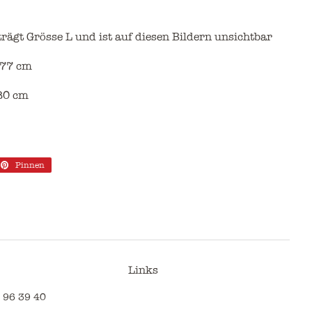
rägt Grösse L und ist auf diesen Bildern unsichtbar
 77 cm
 80 cm
Pinnen
Auf
tter
Pinterest
ttern
pinnen
Links
 96 39 40