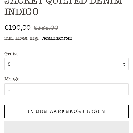
JACKET QUILTED DENIM
INDIGO
Normaler
Sonderpreis
€190,00
€385,00
Preis
inkl. MwSt. zzgl.
Versandkosten
Größe
Menge
IN DEN WARENKORB LEGEN